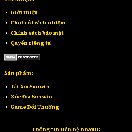
Giới thiệu
Chơi có trách nhiệm
Chính sách bảo mật
Quyền riêng tư
Sản phẩm:
Tài Xỉu Sunwin
Xóc Đĩa Sunwin
Game Đổi Thưởng
Thông tin liên hệ nhanh: