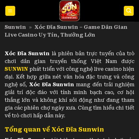
Bỏ
qua
nội
dung
Sunwin
»
Xóc Đĩa Sunwin – Game Dân Gian
Live Casino Uy Tín, Thưởng Lớn
Xóc Đĩa Sunwin
là phiên bản trực tuyến của trò
chơi dân gian truyền thống Việt Nam được
SUNWIN
phát triển với công nghệ live casino hiện
đại. Kết hợp giữa nét văn hóa đặc trưng và công
nghệ số,
Xóc Đĩa Sunwin
mang đến trải nghiệm
giải trí độc đáo với tính minh bạch cao, cơ hội
thắng lớn và không khí sôi động như đang tham
gia các phiên chợ ngày xưa. Cùng tìm hiểu chi tiết
về trò chơi hấp dẫn này.
Tổng quan về Xóc Đĩa Sunwin