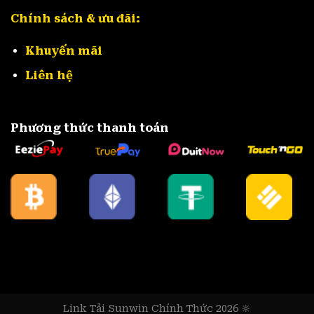
Chính sách & ưu đãi:
Khuyến mãi
Liên hệ
Phương thức thanh toán
Link Tải Sunwin Chính Thức 2026 🔆