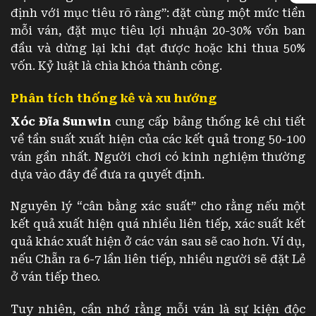
định với mục tiêu rõ ràng”: đặt cùng một mức tiền
mỗi ván, đặt mục tiêu lợi nhuận 20-30% vốn ban
đầu và dừng lại khi đạt được hoặc khi thua 50%
vốn. Kỷ luật là chìa khóa thành công.
Phân tích thống kê và xu hướng
Xóc Đĩa Sunwin
cung cấp bảng thống kê chi tiết
về tần suất xuất hiện của các kết quả trong 50-100
ván gần nhất. Người chơi có kinh nghiệm thường
dựa vào đây để đưa ra quyết định.
Nguyên lý “cân bằng xác suất” cho rằng nếu một
kết quả xuất hiện quá nhiều liên tiếp, xác suất kết
quả khác xuất hiện ở các ván sau sẽ cao hơn. Ví dụ,
nếu Chẵn ra 6-7 lần liên tiếp, nhiều người sẽ đặt Lẻ
ở ván tiếp theo.
Tuy nhiên, cần nhớ rằng mỗi ván là sự kiện độc